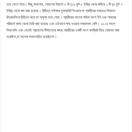
হয়ে যেতে পারে। কিছু জায়গায়, দেয়ালের উচ্চতা ৫ মি (১৬ ফুট ৫ ইঞ্চি) থেকে কমিয়ে ২ মি (৬ ফুট ৭
ইঞ্চি) থেকে কম করা হয়েছে। বিভিন্ন বর্গাকার লুকআউট টাওয়ার যা প্রাচীরের সবচেয়ে বিখ্যাত
চিত্রগুলিকে চিহ্নিত করে তা অদৃশ্য হয়ে গেছে। প্রাচীরের অনেক পশ্চিম অংশ ইট এবং পাথরের
পরিবর্তে কাদা থেকে তৈরি করা হয়েছে এবং এইভাবে ক্ষয় হওয়ার সম্ভাবনা বেশি। ২০১৪ সালে
লিয়াওনিং এবং হেবেই প্রদেশের সীমান্তের কাছে প্রাচীরের একটি অংশ কংক্রিট দিয়ে মেরামত করা
হয়েছিল,যা অনেক সমালোচিত হয়েছিলো।