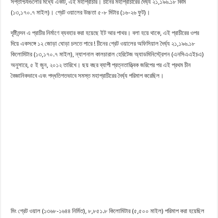
সপ্তাশ্চর্যগুলোর মধ্যে একটি, এই মহাপ্রাচীর। চীনের মহাপ্রাচীরের দৈর্ঘ্য ২১,১৯৬.১৮ কিমি
(১৩,১৭০.৭ মাইল)। গ্রেট ওয়ালের উচ্চতা ৫-৮ মিটার (১৬-২৬ ফুট)।
দৃষ্টিনন্দন এ প্রাচীর নির্মাণে ব্যবহার করা হয়েছে ইট আর পাথর। বলা হয়ে থাকে, এই প্রাচীরের ওপর
দিয়ে একসঙ্গে ১২ জোড়া ঘোড়া চলতে পারে ! চীনের গ্রেট ওয়ালের অফিসিয়াল দৈর্ঘ্য ২১,১৯৬.১৮
কিলোমিটার (১৩,১৭০.৭ মাইল), ন্যাশনাল কালচারাল হেরিটেজ অ্যাডমিনিস্ট্রেশন (এনসিএএইচএ)
অনুসারে, ৫ ই জুন, ২০১২ তারিখে। ছয় বছর ব্যাপী প্রত্নতাত্ত্বিক জরিপের পর এই প্রথম চীন
বৈজ্ঞানিকভাবে এবং পদ্ধতিগতভাবে সমস্ত মহাপ্রাচীরের দৈর্ঘ্য পরিমাপ করেছিল।
মিং গ্রেট ওয়াল (১৩৬৮-১৬৪৪ নির্মিত), ৮,৮৫১.৮ কিলোমিটার (৫,৫০০ মাইল) পরিমাপ করা হয়েছিল