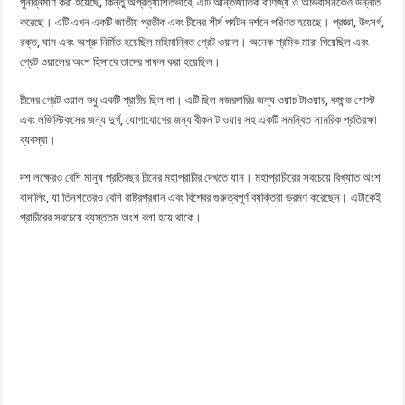
পুনর্র্নিমাণ করা হয়েছে, কিন্তু অপ্রত্যাশিতভাবে, এটি আন্তর্জাতিক বাণিজ্য ও অভিবাসনকেও উন্নীত
করেছে। এটি এখন একটি জাতীয় প্রতীক এবং চীনের শীর্ষ পর্যটন দর্শনে পরিণত হয়েছে। প্রজ্ঞা, উৎসর্গ,
রক্ত, ঘাম এবং অশ্রু নির্মিত হয়েছিল মহিমান্বিত গ্রেট ওয়াল। অনেক শ্রমিক মারা গিয়েছিল এবং
গ্রেট ওয়ালের অংশ হিসাবে তাদের দাফন করা হয়েছিল।
চীনের গ্রেট ওয়াল শুধু একটি প্রাচীর ছিল না। এটি ছিল নজরদারির জন্য ওয়াচ টাওয়ার, কমান্ড পোস্ট
এবং লজিস্টিকসের জন্য দুর্গ, যোগাযোগের জন্য বীকন টাওয়ার সহ একটি সমন্বিত সামরিক প্রতিরক্ষা
ব্যবস্থা।
দশ লক্ষেরও বেশি মানুষ প্রতিবছর চীনের মহাপ্রাচীর দেখতে যান। মহাপ্রাচীরের সবচেয়ে বিখ্যাত অংশ
বাদালিং, যা তিনশতেরও বেশি রাষ্ট্রপ্রধান এবং বিশ্বের গুরুত্বপূর্ণ ব্যক্তিরা ভ্রমণ করেছেন। এটাকেই
প্রাচীরের সবচেয়ে ব্যস্ততম অংশ বলা হয়ে থাকে।