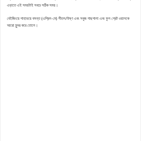
এড়াতে এই সময়টাই সবচে সঠিক সময়।
বেইজিংয়ে পাহাডয়ে বসন্ত (এপ্রিল-মে) শীতল/উষ্ণ এবং সবুজ গাছপালা এবং ফুল গ্রেট ওয়ালকে
আরো সুন্দর করে তোলে।