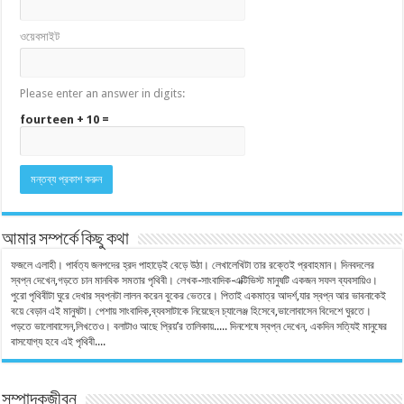
ওয়েবসাইট
Please enter an answer in digits:
fourteen + 10 =
আমার সম্পর্কে কিছু কথা
ফজলে এলাহী। পার্বত্য জনপদের হ্রদ পাহাড়েই বেড়ে উঠা। লেখালেখিটা তার রক্তেই প্রবাহমান। দিনবদলের
স্বপ্ন দেখেন,গড়তে চান মানবিক সমতার পৃথিবী। লেখক-সাংবাদিক-এক্টিভিস্ট মানুষটি একজন সফল ব্যবসায়িও।
পুরো পৃথিবীটা ঘুরে দেখার স্বপ্নটা লালন করেন বুকের ভেতরে। পিতাই একমাত্র আদর্শ,যার স্বপ্ন আর ভাবনাকেই
বয়ে বেড়ান এই মানুষটা। পেশায় সাংবাদিক,ব্যবসাটাকে নিয়েছেন চ্যালেঞ্জ হিসেবে,ভালোবাসেন বিদেশে ঘুরতে।
পড়তে ভালোবাসেন,লিখতেও। বলাটাও আছে প্রিয়’র তালিকায়..... দিনশেষে স্বপ্ন দেখেন, একদিন সত্যিই মানুষের
বাসযোগ্য হবে এই পৃথিবী....
সম্পাদকজীবন