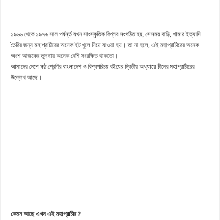
১৯৬৬ থেকে ১৯৭৬ সাল পর্যর্ন্ত যখন সাংস্কৃতিক বিপ্লব সংগঠিত হয়, সেসময় বাড়ি, খামার ইত্যাদি
তৈরির জন্য মহাপ্রাচীরের অনেক ইট খুলে নিয়ে যাওয়া হয়। তা না হলে, এই মহাপ্রাচীরের অনেক
অংশ আজকের তুলনায় অনেক বেশি সংরক্ষিত থাকতো।
আমাদের দেশে ষষ্ঠ শ্রেণির বাংলাদেশ ও বিশ্বপরিচয় বইয়ের দ্বিতীয় অধ্যায়ে চীনের মহাপ্রাচীরের
উল্লেখ আছে।
কেমন আছে এখন এই মহাপ্রাচীর ?