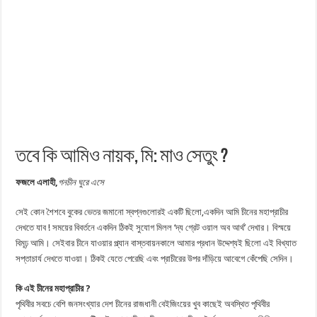
তবে কি আমিও নায়ক, মি: মাও সেতুং ?
ফজলে এলাহী,
গনচীন ঘুরে এসে
সেই কোন শৈশবে বুকের ভেতর জমানো স্বপ্নগুলোরই একটি ছিলো,একদিন আমি চীনের মহাপ্রাচীর
দেখতে যাব ! সময়ের বিবর্তনে একদিন ঠিকই সুযোগ মিলল ‘দ্য গ্রেট ওয়াল অব আর্থ’ দেখার। বিস্ময়ে
বিমূঢ় আমি। সেইবার চীনে যাওয়ার প্ল্যান বাস্তবায়নকালে আমার প্রধান উদ্দেশ্যই ছিলো এই বিখ্যাত
সপ্তাচার্য দেখতে যাওয়া। ঠিকই যেতে পেরেছি এবং প্রাচীরের উপর দাঁড়িয়ে আবেগে কেঁপেছি সেদিন।
কি এই চীনের মহাপ্রাচীর ?
পৃথিবীর সবচে বেশি জনসংখ্যার দেশ চীনের রাজধানী বেইজিংয়ের খুব কাছেই অবস্থিত পৃথিবীর