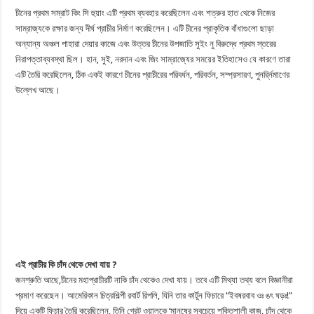
চীনের প্রথম সম্রাট কিং সি হুয়াং এটি প্রথম ব্যবহার করেছিলেন এবং শত্রুর হাত থেকে নিজের
সাম্রাজ্যকে রক্ষার জন্য দীর্ঘ প্রাচীর নির্মাণ করেছিলেন। এটি চীনের প্রাকৃতিক বাঁধাগুলো ছাড়া
অন্যান্য অঞ্চল পাহারা দেয়ার কাজে এবং উত্তর চীনের উপজাতি সুইং নু বিরুদ্ধে প্রথম স্তরের
নিরাপত্তাব্যবস্থা ছিল। হান, সুই, নরদান এবং জিং সাম্রাজ্যের সময়ের ইতিহাসেও যে কারণে তারা
এটি তৈরি করেছিলেন, ঠিক একই কারণে চীনের প্রাচীরের পরিবর্ধন, পরিবর্তন, সম্প্রসারণ, পুনর্র্নিমাণের
উল্লেখ আছে।
এই প্রাচীর কি চাঁদ থেকে দেখা যায় ?
জনশ্রুতি আছে,চীনের মহাপ্রাচীরটি নাকি চাঁদ থেকেও দেখা যায়। তবে এটি মিথ্যা তথ্য বলে বিজ্ঞানীরা
প্রমাণ করেছেন। আমেরিকান চিত্রশিল্পী রবার্ট রিপলি, যিনি তার কার্টুন ফিচারে “ইবষরবাব ওঃ ঙৎ ঘড়ঃ!”
দিয়ে একটি ফিচার তৈরি করেছিলেন, তিনি গ্রেট ওয়ালকে ‘মানুষের সবচেয়ে শক্তিশালী কাজ, চাঁদ থেকে