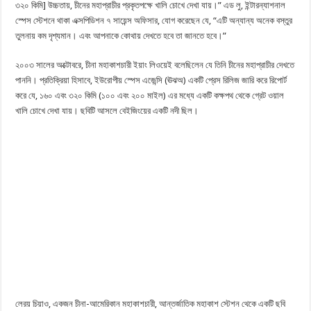
৩২০ কিমি] উচ্চতায়, চীনের মহাপ্রাচীর প্রকৃতপক্ষে খালি চোখে দেখা যায়।” এড লু, ইন্টারন্যাশনাল
স্পেস স্টেশনে থাকা এক্সপিডিশন ৭ সায়েন্স অফিসার, যোগ করেছেন যে, “এটি অন্যান্য অনেক বস্তুর
তুলনায় কম দৃশ্যমান। এবং আপনাকে কোথায় দেখতে হবে তা জানতে হবে।”
২০০৩ সালের অক্টোবরে, চীনা মহাকাশচারী ইয়াং লিওয়েই বলেছিলেন যে তিনি চীনের মহাপ্রাচীর দেখতে
পাননি। প্রতিক্রিয়া হিসাবে, ইউরোপীয় স্পেস এজেন্সি (ঊঝঅ) একটি প্রেস রিলিজ জারি করে রিপোর্ট
করে যে, ১৬০ এবং ৩২০ কিমি (১০০ এবং ২০০ মাইল) এর মধ্যে একটি কক্ষপথ থেকে গ্রেট ওয়াল
খালি চোখে দেখা যায়। ছবিটি আসলে বেইজিংয়ের একটি নদী ছিল।
লেরয় চিয়াও, একজন চীনা-আমেরিকান মহাকাশচারী, আন্তর্জাতিক মহাকাশ স্টেশন থেকে একটি ছবি