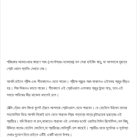
পরিষ্কার আবহাওয়ার কারণে শরৎ (সেপ্টেম্বর-নভেম্বর) হল সেরা হাইকিং ঋতু, যা আপনাকে দূরত্বে
গ্রেট ওয়াল স্নানিং দেখতে দেয়।
আপনি চাইলে গ্রীষ্ম এবং শীতকালেও যেতে পারেন। গ্রীষ্মে প্রচন্ড গরম থাকলেও এইসময় প্রচুর ভীড়ও
হয়। পিক সিজনও বলতে পারেন। শীতকালে এই গ্রেটওয়াল এলাকায় প্রচুর ঠান্ডা পড়ে, তবে এই
সময়ে পর্যটকের ভীড় থাকেনা বললেই চলে।
টেক্সি-ট্রেন-বাস কিংবা বুলেট ট্রেনে আপনারা গ্রেটওয়াল যেতে পারবেন। যে হোটেলে উঠবেন তাদের
সহযোগিতা নিয়ে আপনি নিজেই চলে যেতে পারবেন প্রিয় গন্তব্যে মাত্র ঘন্টাদুয়েক দুরত্বের এই
প্রাচীরে। যদি ফিরতে না চান,থাকতেও পারবেন ওই এলাকার গুবেই ওয়াটার টাউন রিসোর্টসহ বেশ কিছু
বিভিন্ন দামের হোটেল মোটেলে,যা প্রাচীরের মোটামুটি বেশ কাছেই। প্রাচীর থেকে সূর্যোদয় ও সূর্যাস্ত
দেখার সুযোগ নিতে চাইলে এটিই একটি ভালো উপায়।