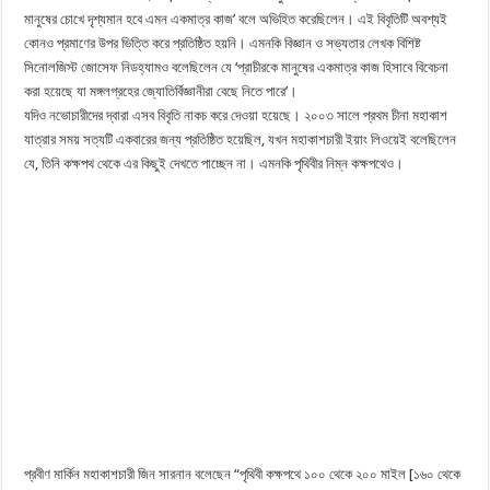
মানুষের চোখে দৃশ্যমান হবে এমন একমাত্র কাজ’ বলে অভিহিত করেছিলেন। এই বিবৃতিটি অবশ্যই
কোনও প্রমাণের উপর ভিত্তি করে প্রতিষ্ঠিত হয়নি। এমনকি বিজ্ঞান ও সভ্যতার লেখক বিশিষ্ট
সিনোলজিস্ট জোসেফ নিডহ্যামও বলেছিলেন যে ‘প্রাচীরকে মানুষের একমাত্র কাজ হিসাবে বিবেচনা
করা হয়েছে যা মঙ্গলগ্রহের জ্যোতির্বিজ্ঞানীরা বেছে নিতে পারে’।
যদিও নভোচারীদের দ্বারা এসব বিবৃতি নাকচ করে দেওয়া হয়েছে। ২০০৩ সালে প্রথম চীনা মহাকাশ
যাত্রার সময় সত্যটি একবারের জন্য প্রতিষ্ঠিত হয়েছিল, যখন মহাকাশচারী ইয়াং লিওয়েই বলেছিলেন
যে, তিনি কক্ষপথ থেকে এর কিছুই দেখতে পাচ্ছেন না। এমনকি পৃথিবীর নিম্ন কক্ষপথেও।
প্রবীণ মার্কিন মহাকাশচারী জিন সারনান বলেছেন “পৃথিবী কক্ষপথে ১০০ থেকে ২০০ মাইল [১৬০ থেকে