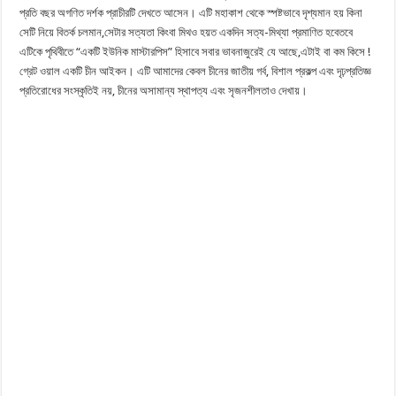
প্রতি বছর অগণিত দর্শক প্রাচীরটি দেখতে আসেন। এটি মহাকাশ থেকে স্পষ্টভাবে দৃশ্যমান হয় কিনা
সেটি নিয়ে বিতর্ক চলমান,সেটার সত্যতা কিংবা মিথও হয়ত একদিন সত্য-মিথ্যা প্রমাণিত হবেতবে
এটিকে পৃথিবীতে “একটি ইউনিক মাস্টারপিস” হিসাবে সবার ভাবনাজুরেই যে আছে,এটাই বা কম কিসে !
গ্রেট ওয়াল একটি চীন আইকন। এটি আমাদের কেবল চীনের জাতীয় গর্ব, বিশাল প্রকল্প এবং দৃঢ়প্রতিজ্ঞ
প্রতিরোধের সংস্কৃতিই নয়, চীনের অসামান্য স্থাপত্য এবং সৃজনশীলতাও দেখায়।