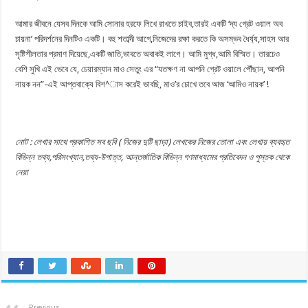
আমার জীবনে যেসব দিনকে আমি সোনার হরফে লিখে রাখতে চাইব,তারই একটি ‘দ্য গ্রেট ওয়াল অব
চায়না’ পরিদর্শনের দিনটিও একটি। বহু শতাব্দী আগে,নিজেদের রক্ষা করতে কি অসম্ভব ধৈর্য্য,সাহস আর
সৃষ্টিশীলতার প্রমাণ দিয়েছে,একটি জাতি,ভাবতে অবাকই লাগে। আমি মুগ্ধ,আমি বিস্মিত। তারচেও
বেশি সুখি এই ভেবে যে, চেয়ারম্যান মাও সেতুং এর “যতক্ষণ না আপনি গ্রেট ওয়ালে পৌঁছান, আপনি
নায়ক নন”-এই আপ্তবাক্যে বিশ^াস করেই ভাবছি, মাও’র চোখে তবে আজ ‘আমিও নায়ক’ !
নোট : লেখার সাথে প্রকাশিত সব ছবি ( নিজের দুটি ছাড়া) লেখকের নিজের তোলা এবং লেখায় ব্যবহৃত
বিভিন্ন তথ্য,পরিসংখ্যান,তথ্য-উপাত্ত, আন্তর্জাতিক বিভিন্ন গণমাধ্যমের প্রতিবেদন ও পুস্তক থেকে
নেয়া
Previous