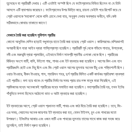
তুলেছেন যা প্রাচীরটি দেখায়। এটি এতটাই অস্পষ্ট ছিল যে ফটোগ্রাফার নিশ্চিত ছিলেন না যে তিনি
আসলে এটি ক্যাপচার করেছেন। ফটোগ্রাফের উপর ভিত্তি করে, চায়না ডেইলি পরে রিপোর্ট করে যে
গ্রেট ওয়ালকে ‘মহাকাশ’ থেকে খালি চোখে দেখা যায়, অনুকূল দেখার অবস্থার অধীনে, যদি কেউ
সঠিকভাবে কোথায় তাকাতে জানে !
যেভাবে তৈরি করা হয়েছিল সুবিশাল প্রাচীর
কোনো আধুনিক মেশিন ছাড়াই শুধুমাত্র হাতে তৈরি করা হয়েছে গ্রেট ওয়াল। কারিগরদের বেশিরভাগই
অপরাধী ছিল যারা আইন দ্বারা শাস্তিপ্রাপ্ত হয়েছিল। প্রাচীরটি পূর্ব থেকে পশ্চিমে পাহাড়, উপত্যকা,
নদী এবং মরুভূমি দ্বারা প্রসারিত, এইভাবে নির্মাণ সামগ্রী স্থানীয় এলাকা থেকে ছিল। প্রাচীরের
বিভিন্ন অংশে মাটি, বালি, উইলো গাছ, পাথর এবং ইট ব্যবহার করা হয়েছিল। আগের কিন এবং হান
প্রাচীরগুলি ছোট এবং নিচু ছিল এবং মিং গ্রেট ওয়াল আগের তুলনায় অনেক উঁচু এবং শক্তিশালী ছিল।
ওয়াচ টাওয়ার, বীকন টাওয়ার, পাস, গ্যারিসন শহর, দুর্গ প্রাচীর মিলিত একটি কার্যকর প্রতিরক্ষা ব্যবস্থা
এই প্রাচীর। বলা হয়ে থাকে যে প্রাচীর নির্মাণের সময় প্রায় চার লক্ষ মানুষ মারা গিয়েছিল, এই
শ্রমিকদের মধ্যে অনেককেই প্রাচীরের মধ্যে সমাহিত করা হয়েছিল। মহাপ্রাচীর তৈরি হয়, তখন ইটের
গাঁথুনিতে মশলা হিসেবে আঠালো ভাত ও আটা ব্যবহার করা হয়েছিল।
ইট ব্যবহারের আগে, গ্রেট ওয়াল প্রধানত মাটি, পাথর এবং কাঠ দিয়ে তৈরি করা হয়েছিল। তবে, মিং-
এর সময়, দেয়ালের অনেক জায়গায় ইট ব্যবহার করা হত, যেমন টাইলস, চুন এবং পাথরের মতো
উপকরণ। ইটগুলির আকার এবং ওজন মাটি এবং পাথরের তুলনায় তাদের সাথে কাজ করা সহজ করে
তুলেছিল, তাই নির্মাণ দ্রুত হয়েছিল।