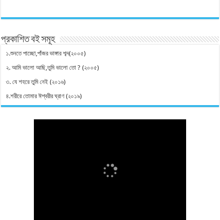
প্রকাশিত বই সমূহ
১.শুনতে পাচ্ছো,পাঁজর ভাঙ্গার শব্দ(২০০৫)
২. আমি ভালো আছি,তুমি ভালো তো ? (২০০৫)
৩. যে শহরে তুমি নেই (২০১৬)
৪.শরীরে তোমার ঈশ্বরীর ঘ্রাণ (২০১৯)