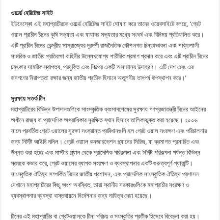
ওয়ার্ল্ড হেরিটেজ সাইট
ইউনেস্কো এই মহাপ্রাচীরকে ওয়ার্ল্ড হেরিটেজ সাইট ঘোষণা করে তাদের ওয়েবসাইটে বলছে, ‘গ্রেট
ওয়াল প্রাচীন চীনের কৃষি সভ্যতা এবং যাযাবর সভ্যতার মধ্যে সংঘর্ষ এবং বিনিময় প্রতিফলিত করে।
এটি প্রাচীন চীনের কেন্দ্রীয় সাম্রাজ্যের দূরদর্শী রাজনৈতিক কৌশলগত চিন্তাভাবনা এবং শক্তিশালী
সামরিক ও জাতীয় প্রতিরক্ষা বাহিনীর উল্লেখযোগ্য শারীরিক প্রমাণ প্রদান করে এবং এটি প্রাচীন চীনের
চমৎকার সামরিক স্থাপত্য, প্রযুক্তি এবং শিল্পের একটি অসামান্য উদাহরণ। এটি দেশ এবং এর
জনগণের নিরাপত্তা রক্ষার জন্য জাতীয় প্রতীক হিসাবে অতুলনীয় তাৎপর্য উপস্থাপন করে।’
সুরক্ষায় সতর্ক চীন
মহাপ্রাচীরের বিভিন্ন উপাদানগুলিকে সাংস্কৃতিক ধ্বংসাবশেষের সুরক্ষায় গণপ্রজাতন্ত্রী চীনের আইনের
অধীনে রাজ্য বা প্রাদেশিক অগ্রাধিকার সুরক্ষিত স্থান হিসাবে তালিকাভুক্ত করা হয়েছে। ২০০৬
সালে প্রবর্তিত গ্রেট ওয়ালের সুরক্ষা সংক্রান্ত প্রবিধানগুলি হল গ্রেট ওয়াল সংরক্ষণ এবং পরিচালনার
জন্য নির্দিষ্ট আইনি দলিল। গ্রেট ওয়াাল কনজারভেশন প্ল্যানের সিরিজ, যা ক্রমাগত প্রসারিত এবং
উন্নত করা হচ্ছে এবং মাস্টার প্ল্যান থেকে প্রাদেশিক পরিকল্পনা এবং নির্দিষ্ট পরিকল্পনা পর্যন্ত বিভিন্ন
স্তরকে কভার করে, গ্রেট ওয়ালের ব্যাপক সংরক্ষণ ও ব্যবস্থাপনার একটি গুরুত্বপূর্ণ গ্যারান্টি।
সাংস্কৃতিক ঐতিহ্য সম্পর্কিত চীনের জাতীয় প্রশাসন, এবং প্রাদেশিক সাংস্কৃতিক ঐতিহ্য প্রশাসন
যেখানে মহাপ্রাচীরের কিছু অংশ অবস্থিত, তারা স্থানীয় সরকারগুলিকে মহাপ্রাচীর সংরক্ষণ ও
ব্যবস্থাপনার ব্যবস্থা বাস্তবায়নে নির্দেশনার জন্য দায়িত্ব দেয়া হয়েছে।
চীনের এই মহাপ্রাচীর বা গ্রেটওয়ালকে চীনা পরিচয় ও সংস্কৃতির প্রতীক হিসেবে বিবেচনা করা হয়।