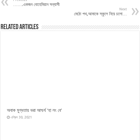
…….একজন বোহেমিয়ান সন্যাসী
Next
মেঠো পথ,আমাকে স্কুলে নিয়ে চলো…
Related Articles
অবাক মুগ্ধতায় ভরা আশ্চর্য ‘হা লং বে’
এপ্রিল 30, 2021