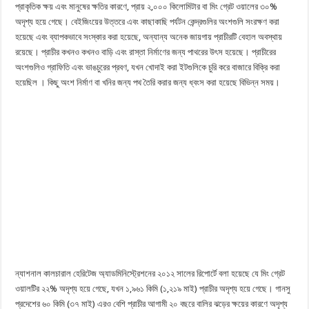
প্রাকৃতিক ক্ষয় এবং মানুষের ক্ষতির কারণে, প্রায় ২,০০০ কিলোমিটার বা মিং গ্রেট ওয়ালের ৩০%
অদৃশ্য হয়ে গেছে। বেইজিংয়ের উত্তরে এবং কাছাকাছি পর্যটন কেন্দ্রগুলির অংশগুলি সংরক্ষণ করা
হয়েছে এবং ব্যাপকভাবে সংস্কার করা হয়েছে, অন্যান্য অনেক জায়গায় প্রাচীরটি বেহাল অবস্থায়
রয়েছে। প্রাচীর কখনও কখনও বাড়ি এবং রাস্তা নির্মাণের জন্য পাথরের উৎস হয়েছে। প্রাচীরের
অংশগুলিও গ্রাফিতি এবং ভাঙচুরের প্রবণ, যখন খোদাই করা ইটগুলিকে চুরি করে বাজারে বিক্রি করা
হয়েছিল । কিছু অংশ নির্মাণ বা খনির জন্য পথ তৈরি করার জন্য ধ্বংস করা হয়েছে বিভিন্ন সময়।
ন্যাশনাল কালচারাল হেরিটেজ অ্যাডমিনিস্ট্রেশনের ২০১২ সালের রিপোর্টে বলা হয়েছে যে মিং গ্রেট
ওয়ালটির ২২% অদৃশ্য হয়ে গেছে, যখন ১,৯৬১ কিমি (১,২১৯ মাই) প্রাচীর অদৃশ্য হয়ে গেছে। গানসু
প্রদেশের ৬০ কিমি (৩৭ মাই) এরও বেশি প্রাচীর আগামী ২০ বছরে বালির ঝড়ের ক্ষয়ের কারণে অদৃশ্য