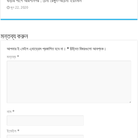
বাড়ীর পাশে আরশীনগর : চেনা রেঙ্গুন-অচেনা ইয়াংগুন
জুন 22, 2020
মন্তব্য করুন
আপনার ই-মেইল এ্যাড্রেস প্রকাশিত হবে না।
*
চিহ্নিত বিষয়গুলো আবশ্যক।
মন্তব্য
*
নাম
*
ইমেইল
*