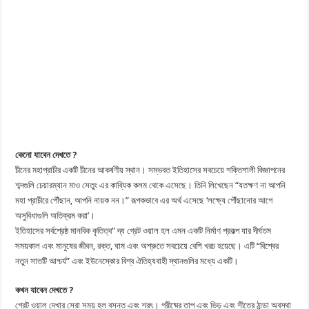
কেনো যাবেন দেখতে ?
চীনের মহাপ্রাচীর একটি চীনের আকর্ষণীয় স্থান। সম্ভবত ইতিহাসের সবচেয়ে শক্তিশালী বিজ্ঞাপনের
শব্দগুলি চেয়ারম্যান মাও সেতুং এর কাব্যিক কলম থেকে এসেছে। তিনি লিখেছেন “যতক্ষণ না আপনি
মহা প্রাচীরে পৌঁছান, আপনি নায়ক নন।” রূপকভাবে এর অর্থ এসেছে ‘লক্ষ্যে পৌঁছানোর আগে
অসুবিধাগুলি অতিক্রম করা’।
ইতিহাসের সর্বশ্রেষ্ঠ মানবিক কৃতিত্ব” দ্য গ্রেট ওয়াল হল এমন একটি নির্মাণ প্রকল্প যার দীর্ঘতম
সময়কাল এবং মানুষের জীবন, রক্ত, ঘাম এবং অশ্রুতে সবচেয়ে বেশি খরচ হয়েছে। এটি “বিশ্বের
নতুন সাতটি আশ্চর্য” এবং ইউনেস্কোর বিশ্ব ঐতিহ্যবাহী স্থানগুলির মধ্যে একটি।
কখন যাবেন দেখতে ?
গ্রেট ওয়াল দেখার সেরা সময় হল বসন্ত এবং শরৎ। গ্রীষ্মের তাপ এবং ভিড় এবং শীতের ঠান্ডা অবস্থা