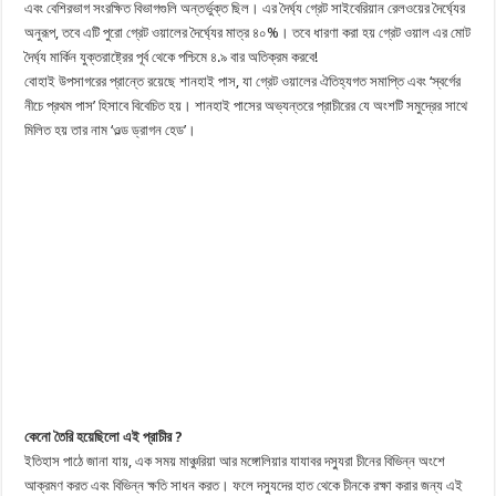
এবং বেশিরভাগ সংরক্ষিত বিভাগগুলি অন্তর্ভুক্ত ছিল। এর দৈর্ঘ্য গ্রেট সাইবেরিয়ান রেলওয়ের দৈর্ঘ্যের
অনুরূপ, তবে এটি পুরো গ্রেট ওয়ালের দৈর্ঘ্যের মাত্র ৪০%। তবে ধারণা করা হয় গ্রেট ওয়াল এর মোট
দৈর্ঘ্য মার্কিন যুক্তরাষ্ট্রের পূর্ব থেকে পশ্চিমে ৪.৯ বার অতিক্রম করবে!
বোহাই উপসাগরের প্রান্তে রয়েছে শানহাই পাস, যা গ্রেট ওয়ালের ঐতিহ্যগত সমাপ্তি এবং ‘স্বর্গের
নীচে প্রথম পাস’ হিসাবে বিবেচিত হয়। শানহাই পাসের অভ্যন্তরে প্রাচীরের যে অংশটি সমুদ্রের সাথে
মিলিত হয় তার নাম ‘ওল্ড ড্রাগন হেড’।
কেনো তৈরি হয়েছিলো এই প্রাচীর ?
ইতিহাস পাঠে জানা যায়, এক সময় মাঞ্চুরিয়া আর মঙ্গোলিয়ার যাযাবর দস্যুরা চীনের বিভিন্ন অংশে
আক্রমণ করত এবং বিভিন্ন ক্ষতি সাধন করত। ফলে দস্যুদের হাত থেকে চীনকে রক্ষা করার জন্য এই