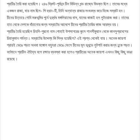
প্রাচীর তৈরি করা হয়েছিল। ২৪৬ খ্রিস্ট-পূর্বাব্দে চীন বিভিন্ন খন্ড রাজ্যে বিভক্ত ছিল। তাদের মধ্যে
একজন রাজা, যার নাম ছিল- শি হুয়াং-টি, তিনি অন্যান্য রাজার সংঘবদ্ধ করে নিজে সম্রাট হন।
চীনের উত্তরে গোবি মরুভূমির পূর্বে দুর্র্ধষ মঙ্গলিয়াদের বাস, যাদের কাজই হল লুটতরাজ করা। তাদের
হাত থেকে দেশকে বাঁচানোর জন্য সম্রাটের আদেশে চীনের প্রাচীর তৈরির কাজ আরম্ভ হয়।
প্রাচীর তৈরি হয়েছিল চিহলি-পুরনো নাম পোহাই উপসাগরের কূলে শানসীকুয়ান থেকে কানসুপ্রদেশের
চিয়াকুমান পর্যন্ত। সম্রাটের উদ্দেশ্য কি সিদ্ধ হয়েছিল? এই প্রশ্ন থেকেই যায়। অনেক জায়গা
প্রায়ই ভেঙে পড়ত অথবা মঙ্গোল দস্যুরা ভেঙে ফেলে চীনের মূল ভূখন্ডে লুটপাট করার জন্য ঢুকে পড়ত।
বর্তমানে প্রাচীন ঐতিহ্য বলে রক্ষার ব্যবস্থা করা হলেও প্রাচীরের অনেক জায়গা এখনও কিছু কিছু ভাঙা
রয়েছে।