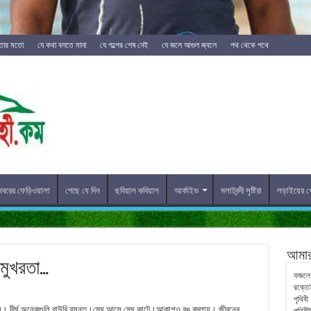
িতার মতো
যে কথা বলতে মানা
যে গল্পের শেষ নেই
যে জলে আগুল জ্বলে
পথ থেকে পথে
খবরের ফেড়িওয়ালা
গেছে যে দিন
ছবিয়াল কবিয়াল
আর্কাইভ
মলাটবন্দী সৃষ্টিরা
লড়াইয়ের খ
আমার 
 মুখরতা…
ফজলে 
রক্তে
পৃথিবী
বহুকাল। দীর্ঘ অনেকগুলি বাউরি বসন্ত।মেঘ আসে মেঘ কাটে।আকাশও রঙ বদলায়। জীবনের