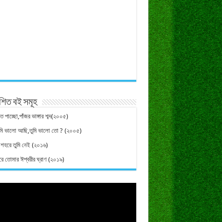
শিত বই সমূহ
ে পাচ্ছো,পাঁজর ভাঙ্গার শব্দ(২০০৫)
মি ভালো আছি,তুমি ভালো তো ? (২০০৫)
 শহরে তুমি নেই (২০১৬)
রে তোমার ঈশ্বরীর ঘ্রাণ (২০১৯)