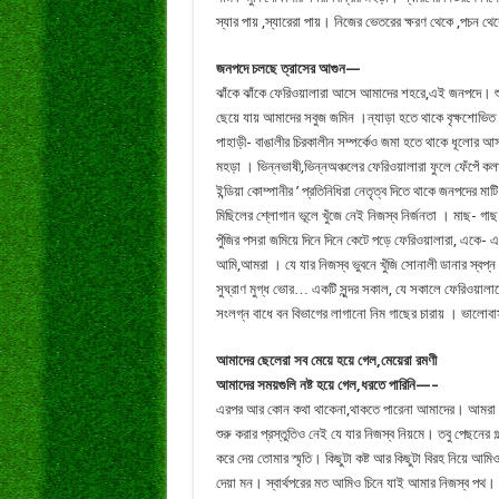
স্যার পায় ,স্যারেরা পায়। নিজের ভেতরের ক্ষরণ থেকে ,পচন থেক
জনপদে চলছে ত্রাসের আগুন—
ঝাঁকে ঝাঁকে ফেরিওয়ালারা আসে আমাদের শহরে,এই জনপদে। শুর
ছেয়ে যায় আমাদের সবুজ জমিন ।ন্যাড়া হতে থাকে বৃক্ষশোভিত 
পাহাড়ী- বাঙালীর চিরকালীন সম্পর্কেও জমা হতে থাকে ধূলোর আস
মহড়া । ভিন্নভাষী,ভিন্নঅঞ্চলের ফেরিওয়ালারা ফুলে ফেঁপেঁ কল
ইন্ডিয়া কোম্পানীর ’ প্রতিনিধিরা নেতৃত্ব দিতে থাকে জনপদের
মিছিলের শ্লোগান ভূলে খুঁজে নেই নিজস্ব নির্জনতা । মাছ- 
পুঁজির পসরা জমিয়ে দিনে দিনে কেটে পড়ে ফেরিওয়ালারা, একে- এ
আমি,আমরা । যে যার নিজস্ব ভুবনে খুঁজি সোনালী ডানার স্বপ্ন।
সুঘ্রাণ মুগ্ধ ভোর… একটি সুন্দর সকাল, যে সকালে ফেরিওয়ালাদ
সংলগ্ন বাধে বন বিভাগের লাগানো নিম গাছের চারায় । ভাল
আমাদের ছেলেরা সব মেয়ে হয়ে গেল,মেয়েরা রমণী
আমাদের সময়গুলি নষ্ট হয়ে গেল,ধরতে পারিনি—–
এরপর আর কোন কথা থাকেনা,থাকতে পারেনা আমাদের। আমরা যে যা
শুরু করার প্রস্তুতিও নেই যে যার নিজস্ব নিয়মে। তবু পেছনে
করে দেয় তোমার স্মৃতি। কিছুটা কষ্ট আর কিছুটা বিরহ নিয়ে
দেয়া মন। স্বার্থপরের মত আমিও চিনে যাই আমার নিজস্ব পথ। যে