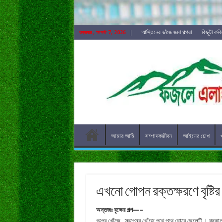
আস্তিনের ভাঁজে জমা গল্পরা
কিছুটা কব
শুক্রবার , আগস্ট 7, 2026
আমার আমি
সম্পাদকজীবন
আইনের চোখ
এখনো গোপন রক্তক্ষরণে বৃষ্টির
অন্তজঃ বৃক্ষের গল্প—–
গল্পের খোঁজে ..স্বপ্নের খোঁজে পথে পথে ঘোরে ছেলেটি । 