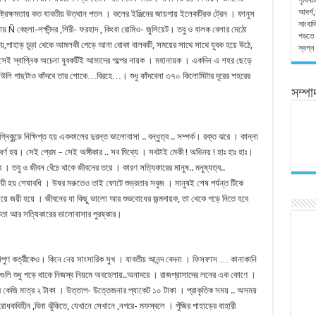
পৃথিবী
আদর্শ
্রক্ষমতায় কত যাবতীয় উত্থান পতন । কলের ইঞ্জিনের জায়গায় ইলেকট্রিক ট্রেন । ফানুস
সাংবাদ
 Ñ বেহুলা-লক্ষীন্দর ,শিরী- ফরহাদ , কিংবা রোমিও- জুলিয়েট। তবু ও বালক বেলার মেঠো
পড়তে 
মেয়ে,পাহাড় চূড়া থেকে আমলকী পেড়ে আনা বোকা বালকটি, সময়ের সাথে সাথে যুবক হয়ে উঠে,
স্বপ্ন
ন সেই স্বাপ্নিক অচেনা যুবকটিই আমাদের গল্পের নায়ক । মহানায়ক । একদিন এ শহর ছেড়ে
িউলি গাছটাও কাঁদবে তার শোকে…বিরহে…। শুধু কাঁদবেনা ৩৭০ কিলোমিটার দূরের শহরের
সম্প
কুন্ডে নিক্ষিপ্ত হয় এককালের দুরন্ত ভালোবাসা .. বন্ধুত্ব .. সম্পর্ক। রক্ত ঝরে । কান্না
র্ণ হয়। সেই প্রেম – সেই অঙ্গীকার .. সব মিথ্যে । সবটাই মেকী ! অভিনয় ! হাঃ হাঃ হাঃ।
 তবু ও জীবন বেঁচে থাকে জীবনের তরে । কারণ সত্যিকারের মানুষ.. মনুষ্যত্ব..
হয় শেষাবধি । উষর মরুতেও তাই ফোটে শুভ্রতার সবুজ । মানুষই শেষ পর্যন্ত টিকে
লড়াইয়ে জয়ী হয়ে । জীবনের যা কিছু ভালো আর শুভবোধের জন্মদায়ক, তা থেকে গড়ে নিতে হবে
ততা আর সত্যিকারের ভালোবাসার পুরষ্কার।
রের নিপুণ কর্ত্রীকেও। কিনে নেয় সাংসারিক সুখ । যাবতীয় আনন্দ বেদনা । ফিসফাস … কানাকানি
গুলি শুধু পড়ে থাকে নিজস্ব নিয়মে অবহেলায়..অনাদরে । রাজপ্রাসাদের লনের এক কোণে ।
টির কেজি মাত্র ২ টাকা । উত্তাপ- উত্তেজনার প্যাকেট ১০ টাকা । প্রাকৃতিক সময় .. অসময়
রোধকবিহীন ,বিনা ঝুঁকিতে, যেখানে সেখানে ,নগরে- মফস্বলে । পুঁজির পাহাড়ের বাহারী