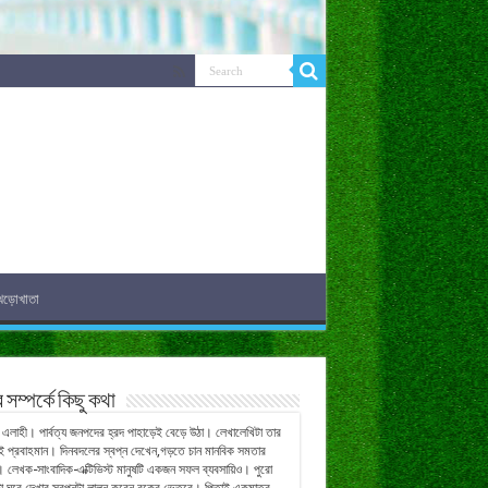
েড়োখাতা
সম্পর্কে কিছু কথা
এলাহী। পার্বত্য জনপদের হ্রদ পাহাড়েই বেড়ে উঠা। লেখালেখিটা তার
ই প্রবাহমান। দিনবদলের স্বপ্ন দেখেন,গড়তে চান মানবিক সমতার
। লেখক-সাংবাদিক-এক্টিভিস্ট মানুষটি একজন সফল ব্যবসায়িও। পুরো