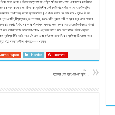
ের ক্ষরণ আমার। কিভাবে দগ্ধ হয়ে মাংসপিন্ডে পরিণত হয়ে গেছে, এককালের বাউলিয়ানা
 সে গন্ধ সহৃদয়বানরা কিংবা সহানুভূতিশীল কেউ কেউ পায়,বাকীরা পায়না,এমনকি তুমিও
কী হিংস্রতায় চেপে আছে আজো বুকের জমিনে। এ পাথর সরাবে কে, আর কবে ? তুমিও কি কম
 দ্বার একদিন,বিশ্বস্ততায়,ভালোবাসায়, হঠাৎ যেদিন বুঝতে পারি সে দ্বার বন্ধ এখন-আমার
্র ধার-দেনার ইতিহাস। অথচ কী আশ্চর্য, হৃদয়ের দরজা রুদ্ধ করে ভেতরে তৈরি করতে থাকো
্থপরতা আর ঈর্ষাকাতরতার অভিযোগ তোল- এই ভয়ে আমিও সরে যেতে থাকি,পালিয়ে বেড়াতে
ল প্রতিশ্র“তিই আমি মেনে চলি একা একা,কাউকেই না জানিয়ে। প্রতিশ্র“তি ভঙ্গের কোন
ছুঁয়ে ছুঁয়ে যাবে আজীবন, শতরূপে—- শতবার।
Stumbleupon
LinkedIn
Pinterest
Next
ছুঁয়েছো মেঘ তুমি,ছোঁওনি বৃষ্টি…