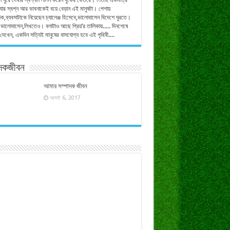
টা ঘুরে দেখার স্বপ্নটা লালন করেন বুকের ভেতরে। পিতাই একমাত্র
,যার স্বপ্ন আর ভাবনাকেই বয়ে বেড়ান এই মানুষটা। পেশায়
িক,ব্যবসাটাকে নিয়েছেন চ্যালেঞ্জ হিসেবে,ভালোবাসেন বিদেশে ঘুরতে।
ভালোবাসেন,লিখতেও। বলাটাও আছে প্রিয়’র তালিকায়..... দিনশেষে
 দেখেন, একদিন সত্যিই মানুষের বাসযোগ্য হবে এই পৃথিবী....
াদকজীবন
আমার সম্পাদক জীবন
আগস্ট 6, 2017