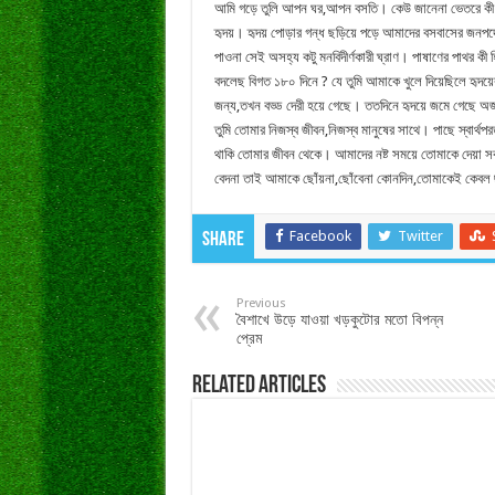
আমি গড়ে তুলি আপন ঘর,আপন বসতি। কেউ জানেনা ভেতরে কী বিষ
হৃদয়। হৃদয় পোড়ার গন্ধ ছড়িয়ে পড়ে আমাদের বসবাসের জনপদেও,
পাওনা সেই অসহ্য কটু মনবিদীর্ণকারী ঘ্রাণ। পাষাণের পাথর 
বদলেছ বিগত ১৮০ দিনে ? যে তুমি আমাকে খুলে দিয়েছিলে হৃদয়ের
জন্য,তখন বড্ড দেরী হয়ে গেছে। ততদিনে হৃদয়ে জমে গেছে অজস
তুমি তোমার নিজস্ব জীবন,নিজস্ব মানুষের সাথে। পাছে স্বার
থাকি তোমার জীবন থেকে। আমাদের নষ্ট সময়ে তোমাকে দেয়া সক
বেদনা তাই আমাকে ছোঁয়না,ছোঁবেনা কোনদিন,তোমাকেই কেবল 
Facebook
Twitter
Share
Previous
বৈশাখে উড়ে যাওয়া খড়কুটোর মতো বিপন্ন
প্রেম
Related Articles