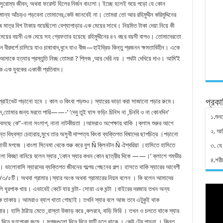
সুরোম্য জীবন, অথবা ফরেস্ট হিলের নির্জন বাংলো। ইচ্ছে হলেই শুয়ে পড়ো যে কোন
মান্য আঁচড়ও পড়বেনা তোমাদের,কেউ জানবেই না। তোমরা তো আর রহিমুদ্দীন করিমুদ্দিনের
ষে মাত্র বিশ টাকায় শুয়েছিলো বেশ্যাপাড়ার এক মেয়ের সাথে। নিয়মিত টাকা দেয়া নিয়ে কী
েয়ের বয়সী এক মেয়ে সহ গ্রেফতার হয়েছে রহিমুদ্দীনের ৪৭ বছর বয়সী বাপও। তোমাদেরতো
বীরদর্পে চালিয়ে যাও চাষাবাদ,বুনে যাও বীজ—হাইব্রিড কিন্তু প্রজনন ক্ষমতাবিহীন। একে
 আমাকে হত্যার প্রস্তুতি নিচ্ছ তোমরা ? প্লিজ ,আর দেরি নয় । পথটা দেখিয়ে দাও। আমি’ই
াক এক যুবকের একাকী প্রতিবাদ।
্রাইভেট পড়ানো হবে । কাল ও কিংবা পড়শুও। স্যারের ভাড়া করা সাজানো পড়ার রুমে।
প্রকা
ন,তোমার জন্য মরতে পারি——-’ ‘দেবু তুই ঘাস ফড়িং চিনিস না ,চিনবি ও না কোনদিন’
১.শুনত
ে বলছে কে”-নানা সংলাপ, নানা নাটকীয়তা ।আমরাও অপেক্ষায় থাকি ।ক্লাস শুরুর আগে
২. আ
ত বিধ্বস্ত চেহারায়,মুখে তার অসুখী দাম্পত্য কিংবা ব্যক্তিগত বিষাদের ছাপচিত্র ।পড়ানো
ঁতে লোভী মগজে ।বাংলা সিনেমা থেকে শুরু করে বুশ Ñ ক্লিনটন Ñ ঐশ্বরিয়া ।হাসিতে হাসিতে
৩. যে
ালো কিচ্ছা বানিয়ে বলেন স্যার ,‘কোন স্যার কখন কোন ছাত্রীর দিকে ——।’ ক্লাশে গম্ভীর
৪.শরী
 ভালোবাসি স্যারদের ব্যক্তিগত জীবনের গল্পের পেছনের গল্প। হাসতে থাকি স্যারের আবেগী
/৩/৫টি। অথবা গ্রামার।স্যার অংক অথবা গ্রামারের নিয়ম বলেন । কি বলেন আমাদের
রগুলি ঘুরপাক খায়। এভাবেই কেটে যায় ঘন্টা- সোয়া এক ঘন্টা ।বাইরের দরজায় তখন অন্য
দিকে তাকায়। আমরাও ব্যাগ খাতা গোছাই। তখনি স্যার বলে আজ তবে এটুকুই থাক
। হাসি ঠাট্টায় মেতে ,রাস্তা উজাড় করে ,কলরবে, বাড়ি ফিরি । তখন ও চলতে থাকে স্যার
নে দিনে ঘুণপোকা জমে । মগজগুলো দিনে দিনে মাটি হতে থাকে । কেউ টের পায়না । কিন্তু