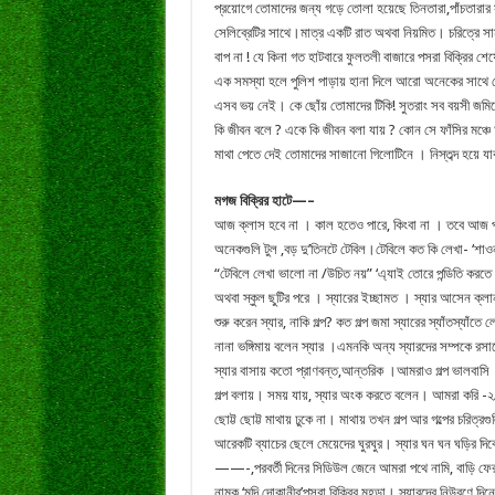
প্রয়োগে তোমাদের জন্য গড়ে তোলা হয়েছে তিনতারা,পাঁচতারার 
সেলিব্রেটির সাথে।মাত্র একটি রাত অথবা নিয়মিত। চরিত্রে সা
বাপ না ! যে কিনা গত হাটবারে ফুলতলী বাজারে পসরা বিক্রির শে
এক সমস্যা হলে পুলিশ পাড়ায় হানা দিলে আরো অনেকের সাথে ম
এসব ভয় নেই। কে ছোঁয় তোমাদের টিকি! সুতরাং সব বয়সী জমিনে 
কি জীবন বলে ? একে কি জীবন বলা যায় ? কোন সে ফাঁসির মঞ্চে
মাথা পেতে দেই তোমাদের সাজানো গিলোটিনে । নিস্তব্দ হয়ে য
মগজ বিক্রির হাটে—–
আজ ক্লাস হবে না । কাল হতেও পারে, কিংবা না । তবে আজ প
অনেকগুলি টুল ,বড় দু’তিনটে টেবিল।টেবিলে কত কি লেখা- ‘শাও
“টেবিলে লেখা ভালো না /উচিত নয়” ‘এ্যাই তোরে পন্ডিতি করত
অথবা স্কুল ছুটির পরে । স্যারের ইচ্ছামত । স্যার আসেন ক্লান্
শুরু করেন স্যার, নাকি গল্প? কত গল্প জমা স্যারের স্যাঁতস্যা
নানা ভঙ্গিমায় বলেন স্যার ।এমনকি অন্য স্যারদের সম্পকে রস
স্যার বাসায় কতো প্রাণবন্ত,আন্তরিক ।আমরাও গল্প ভালবাসি ।
গল্প বলায়। সময় যায়, স্যার অংক করতে বলেন। আমরা করি -২
ছোট্ট ছোট্ট মাথায় ঢুকে না। মাথায় তখন গল্প আর গল্পের চরিত্
আরেকটি ব্যাচের ছেলে মেয়েদের ঘুরঘুর। স্যার ঘন ঘন ঘড়ির 
——-,পরবর্তী দিনের সিডিউল জেনে আমরা পথে নামি, বাড়ি ফেরার
নামক ‘মুদি দোকানীর’পসরা বিক্রির মহড়া। স্যারদের নিউরণে দি