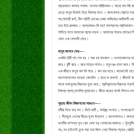
প্রয়োজনে বদলায় সমাজ- সংসার পরিচিতজন। আরো কত কি! রাষ্ট
ছেড়ে মানুষ নিজেই উড়ে নিজস্ব যানে । কালবেলার স্রোতে হারায়
পথ,পাহাড়ী ঝর্ণা, নীল হরিণী চোখের ভেজা কামিজের আদিবাসী 
হয়ে উঠে গল্পকার । স্বপ্নকারও কি নয়? মফস্বলের প্রতিভাবা
পালিয়ে যাবে আমাদের গল্পের নায়ক । আমাদের পাড়ার মোড়ের শ
কোন এক মেঘবতী মেয়ে।
মানুষ জাগবে ফের—-
একদিন চিঠি পর্ব শেষ হয় । শুরু হয় দাহকাল । অনন্তকালের অগ্নি
ঝরে। বৃষ্টি ঝরে । ঝরে গাছের পাতাও। হলুদ রঙ ধারণ করে। বিব
এক জীবনে মানুষ কত কি পারে । কত বার হারে। কতভাবেই হারে ।
ভালোবাসাবোধ হারেনা কোনদিন । হারে না কখনই । জীবনই জয়ী 
থাকে অমানুষের বিরুদ্ধে যুদ্ধ করে .. প্রতিকূলতার বিরুদ্ধে 
নিজস্ব স্বপ্ন,মানবিক মূল্যবোধ। জীবন জয়ের পথেই মিলবে-স
পুড়ছে জীবন বিজ্ঞাপনের আগুনে—–
বর্গীরা নিয়ে যায় সব । ভিটে মাটি .. গার্হস্থ্য সংসার । সংসা
। শীতঘুমে লেপের নীচের যুগল উত্তাপ । ভালোবাসাও। কান্না
যাবতীয় দাম্পত্য সুখ বেচা কেনা হয় তোমাদের বাজারে । খুঁনসু
নয়, মন চাইলেই ঢুকে পড়া যায় কিনে নেয়া নিজস্ব গহ্বরে ,প্রতি