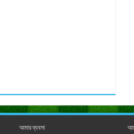
আমার ব্যবসা
আম