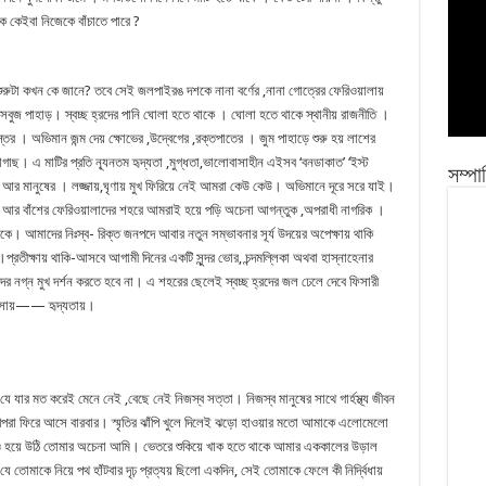
ে কেইবা নিজেকে বাঁচাতে পারে ?
ুটা কখন কে জানে? তবে সেই জলপাইরঙ দশকে নানা বর্ণের ,নানা গোত্রের ফেরিওয়ালায়
সবুজ পাহাড়। স্বচ্ছ হ্রদের পানি ঘোলা হতে থাকে । ঘোলা হতে থাকে স্থানীয় রাজনীতি ।
্তর । অভিমান জন্ম দেয় ক্ষোভের ,উদ্বেগের ,রক্তপাতের । জুম পাহাড়ে শুরু হয় লাশের
াগাছ। এ মাটির প্রতি ন্যূনতম হৃদ্যতা ,মুগ্ধতা,ভালোবাসাহীন এইসব ‘বনডাকাত’ ‘ইস্ট
সম্পা
 মাটি আর মানুষের । লজ্জায়,ঘৃণায় মুখ ফিরিয়ে নেই আমরা কেউ কেউ। অভিমানে দূরে সরে যাই।
গাছ আর বাঁশের ফেরিওয়ালাদের শহরে আমরাই হয়ে পড়ি অচেনা আগন্তুক ,অপরাধী নাগরিক ।
কে। আমাদের নিঃস্ব- রিক্ত জনপদে আবার নতুন সম্ভাবনার সূর্য উদয়ের অপেক্ষায় থাকি
প্রতীক্ষায় থাকি-আসবে আগামী দিনের একটি সুন্দর ভোর, চন্দমল্লিকা অথবা হাস্নাহেনার
ের নগ্ন মুখ দর্শন করতে হবে না। এ শহরের ছেলেই স্বচ্ছ হ্রদের জল ঢেলে দেবে ফিসারী
োবাসায়—— হৃদ্যতায়।
র মত করেই মেনে নেই ,বেছে নেই নিজস্ব সত্তা। নিজস্ব মানুষের সাথে গার্হস্থ্য জীবন
র গল্পরা ফিরে আসে বারবার। স্মৃতির ঝাঁপি খুলে দিলেই ঝড়ো হাওয়ার মতো আমাকে এলোমেলো
 আমিও হয়ে উঠি তোমার অচেনা আমি। ভেতরে শুকিয়ে খাক হতে থাকে আমার এককালের উড়াল
 তোমাকে নিয়ে পথ হাঁটবার দৃঢ় প্রত্যয় ছিলো একদিন, সেই তোমাকে ফেলে কী নির্দ্বিধায়