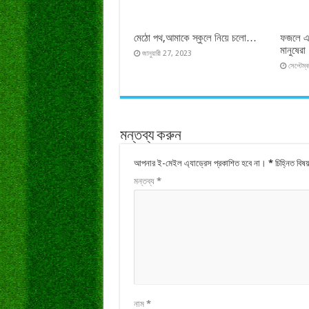
মেঠো পথ,আমাকে স্কুলে নিয়ে চলো…
ফজলে এল
মানুষেরা 
জানুয়ারী 27, 2023
সেপ্টেম
মন্তব্য করুন
আপনার ই-মেইল এ্যাড্রেস প্রকাশিত হবে না।
*
চিহ্নিত বি
মন্তব্য
*
নাম
*