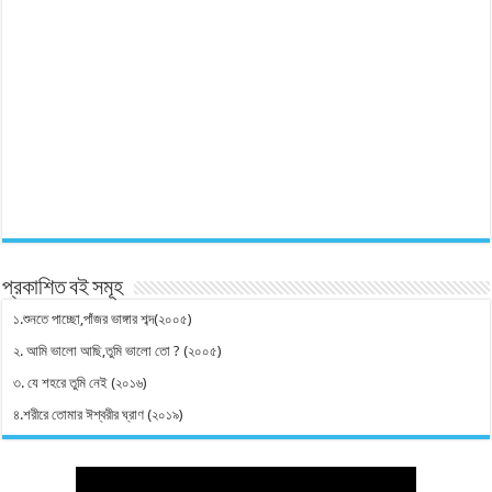
প্রকাশিত বই সমূহ
১.শুনতে পাচ্ছো,পাঁজর ভাঙ্গার শব্দ(২০০৫)
২. আমি ভালো আছি,তুমি ভালো তো ? (২০০৫)
৩. যে শহরে তুমি নেই (২০১৬)
৪.শরীরে তোমার ঈশ্বরীর ঘ্রাণ (২০১৯)