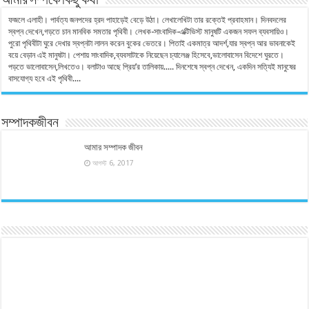
আমার সম্পর্কে কিছু কথা
ফজলে এলাহী। পার্বত্য জনপদের হ্রদ পাহাড়েই বেড়ে উঠা। লেখালেখিটা তার রক্তেই প্রবাহমান। দিনবদলের
স্বপ্ন দেখেন,গড়তে চান মানবিক সমতার পৃথিবী। লেখক-সাংবাদিক-এক্টিভিস্ট মানুষটি একজন সফল ব্যবসায়িও।
পুরো পৃথিবীটা ঘুরে দেখার স্বপ্নটা লালন করেন বুকের ভেতরে। পিতাই একমাত্র আদর্শ,যার স্বপ্ন আর ভাবনাকেই
বয়ে বেড়ান এই মানুষটা। পেশায় সাংবাদিক,ব্যবসাটাকে নিয়েছেন চ্যালেঞ্জ হিসেবে,ভালোবাসেন বিদেশে ঘুরতে।
পড়তে ভালোবাসেন,লিখতেও। বলাটাও আছে প্রিয়’র তালিকায়..... দিনশেষে স্বপ্ন দেখেন, একদিন সত্যিই মানুষের
বাসযোগ্য হবে এই পৃথিবী....
সম্পাদকজীবন
আমার সম্পাদক জীবন
আগস্ট 6, 2017