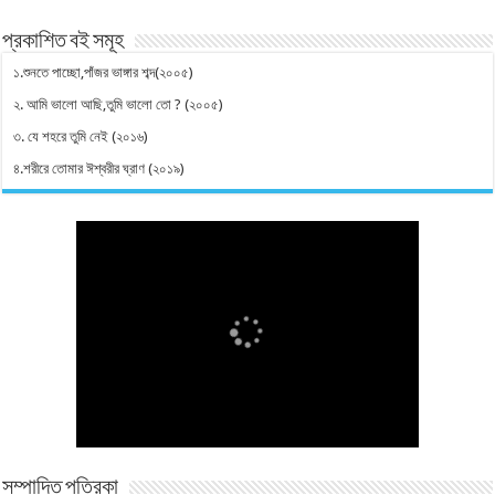
প্রকাশিত বই সমূহ
১.শুনতে পাচ্ছো,পাঁজর ভাঙ্গার শব্দ(২০০৫)
২. আমি ভালো আছি,তুমি ভালো তো ? (২০০৫)
৩. যে শহরে তুমি নেই (২০১৬)
৪.শরীরে তোমার ঈশ্বরীর ঘ্রাণ (২০১৯)
সম্পাদিত পত্রিকা