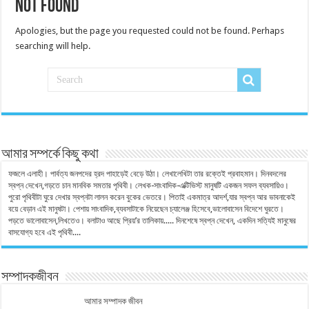
Not Found
Apologies, but the page you requested could not be found. Perhaps
searching will help.
আমার সম্পর্কে কিছু কথা
ফজলে এলাহী। পার্বত্য জনপদের হ্রদ পাহাড়েই বেড়ে উঠা। লেখালেখিটা তার রক্তেই প্রবাহমান। দিনবদলের
স্বপ্ন দেখেন,গড়তে চান মানবিক সমতার পৃথিবী। লেখক-সাংবাদিক-এক্টিভিস্ট মানুষটি একজন সফল ব্যবসায়িও।
পুরো পৃথিবীটা ঘুরে দেখার স্বপ্নটা লালন করেন বুকের ভেতরে। পিতাই একমাত্র আদর্শ,যার স্বপ্ন আর ভাবনাকেই
বয়ে বেড়ান এই মানুষটা। পেশায় সাংবাদিক,ব্যবসাটাকে নিয়েছেন চ্যালেঞ্জ হিসেবে,ভালোবাসেন বিদেশে ঘুরতে।
পড়তে ভালোবাসেন,লিখতেও। বলাটাও আছে প্রিয়’র তালিকায়..... দিনশেষে স্বপ্ন দেখেন, একদিন সত্যিই মানুষের
বাসযোগ্য হবে এই পৃথিবী....
সম্পাদকজীবন
আমার সম্পাদক জীবন